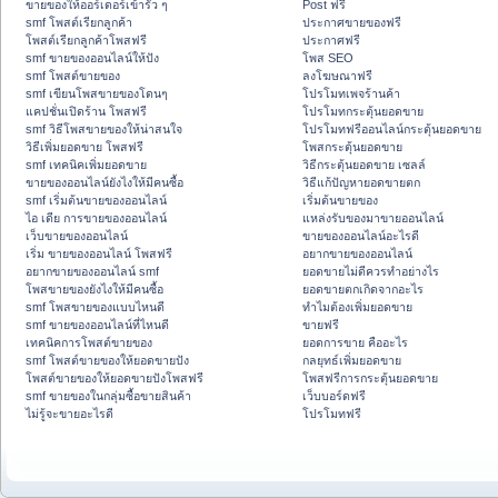
ขายของให้ออร์เดอร์เข้ารัว ๆ
Post ฟรี
smf โพสต์เรียกลูกค้า
ประกาศขายของฟรี
โพสต์เรียกลูกค้าโพสฟรี
ประกาศฟรี
smf ขายของออนไลน์ให้ปัง
โพส SEO
smf โพสต์ขายของ
ลงโฆษณาฟรี
smf เขียนโพสขายของโดนๆ
โปรโมทเพจร้านค้า
แคปชั่นเปิดร้าน โพสฟรี
โปรโมทกระตุ้นยอดขาย
smf วิธีโพสขายของให้น่าสนใจ
โปรโมทฟรีออนไลน์กระตุ้นยอดขาย
วิธีเพิ่มยอดขาย โพสฟรี
โพสกระตุ้นยอดขาย
smf เทคนิคเพิ่มยอดขาย
วิธีกระตุ้นยอดขาย เซลล์
ขายของออนไลน์ยังไงให้มีคนซื้อ
วิธีแก้ปัญหายอดขายตก
smf เริ่มต้นขายของออนไลน์
เริ่มต้นขายของ
ไอ เดีย การขายของออนไลน์
แหล่งรับของมาขายออนไลน์
เว็บขายของออนไลน์
ขายของออนไลน์อะไรดี
เริ่ม ขายของออนไลน์ โพสฟรี
อยากขายของออนไลน์
อยากขายของออนไลน์ smf
ยอดขายไม่ดีควรทำอย่างไร
โพสขายของยังไงให้มีคนซื้อ
ยอดขายตกเกิดจากอะไร
smf โพสขายของแบบไหนดี
ทำไมต้องเพิ่มยอดขาย
smf ขายของออนไลน์ที่ไหนดี
ขายฟรี
เทคนิคการโพสต์ขายของ
ยอดการขาย คืออะไร
smf โพสต์ขายของให้ยอดขายปัง
กลยุทธ์เพิ่มยอดขาย
โพสต์ขายของให้ยอดขายปังโพสฟรี
โพสฟรีการกระตุ้นยอดขาย
smf ขายของในกลุ่มซื้อขายสินค้า
เว็บบอร์ดฟรี
ไม่รู้จะขายอะไรดี
โปรโมทฟรี