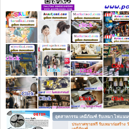
อุตสาหกรรม เคมีภัณฑ์ รับเหมา ไฟแนนซ
ประกาศขายฟรี รับเหมาก่อสร้าง วั
เคมีภัณฑ์