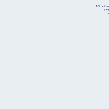
SMF 2.0.1
Simp
S