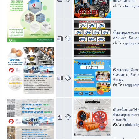
0874090333.
เริ่มโดย
factoryd
ปั๊มลมอุตสาหกรร
ค่า? เจาะลึกแบ
เริ่มโดย
getuppos
เรียนภาษาอังกฤษ
ขอนแก่น เรียนก
ฟัง-พูด
เริ่มโดย
reggular
เลือกซื้อและใช
พัดลมอุตสาหกรร
ปลอดภัย.
เริ่มโดย
clicktod