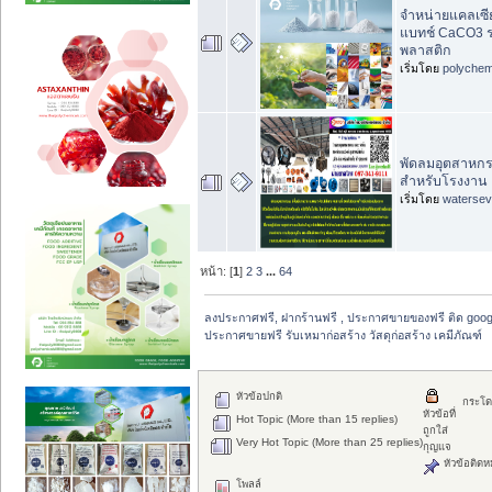
จำหน่ายแคลเซี
แบทช์ CaCO3 ร
พลาสติก
เริ่มโดย
polychem
พัดลมอุตสาหกรร
สำหรับโรงงาน
เริ่มโดย
waterse
หน้า: [
1
]
2
3
...
64
ลงประกาศฟรี, ฝากร้านฟรี , ประกาศขายของฟรี ติด goog
ประกาศขายฟรี รับเหมาก่อสร้าง วัสดุก่อสร้าง เคมีภัณฑ์
หัวข้อปกติ
กระโด
หัวข้อที่
Hot Topic (More than 15 replies)
ถูกใส่
Very Hot Topic (More than 25 replies)
กุญแจ
หัวข้อติดห
โพลล์