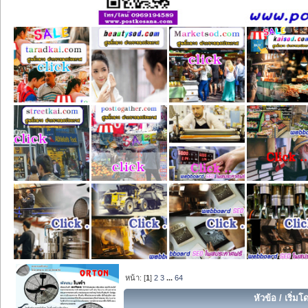
หน้า: [
1
]
2
3
...
64
หัวข้อ
/
เริ่มโ