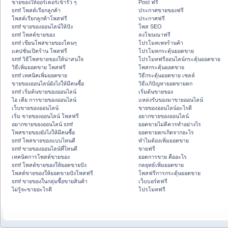
ขายของให้ออร์เดอร์เข้ารัว ๆ
Post ฟรี
smf โพสต์เรียกลูกค้า
ประกาศขายของฟรี
โพสต์เรียกลูกค้าโพสฟรี
ประกาศฟรี
smf ขายของออนไลน์ให้ปัง
โพส SEO
smf โพสต์ขายของ
ลงโฆษณาฟรี
smf เขียนโพสขายของโดนๆ
โปรโมทเพจร้านค้า
แคปชั่นเปิดร้าน โพสฟรี
โปรโมทกระตุ้นยอดขาย
smf วิธีโพสขายของให้น่าสนใจ
โปรโมทฟรีออนไลน์กระตุ้นยอดขาย
วิธีเพิ่มยอดขาย โพสฟรี
โพสกระตุ้นยอดขาย
smf เทคนิคเพิ่มยอดขาย
วิธีกระตุ้นยอดขาย เซลล์
ขายของออนไลน์ยังไงให้มีคนซื้อ
วิธีแก้ปัญหายอดขายตก
smf เริ่มต้นขายของออนไลน์
เริ่มต้นขายของ
ไอ เดีย การขายของออนไลน์
แหล่งรับของมาขายออนไลน์
เว็บขายของออนไลน์
ขายของออนไลน์อะไรดี
เริ่ม ขายของออนไลน์ โพสฟรี
อยากขายของออนไลน์
อยากขายของออนไลน์ smf
ยอดขายไม่ดีควรทำอย่างไร
โพสขายของยังไงให้มีคนซื้อ
ยอดขายตกเกิดจากอะไร
smf โพสขายของแบบไหนดี
ทำไมต้องเพิ่มยอดขาย
smf ขายของออนไลน์ที่ไหนดี
ขายฟรี
เทคนิคการโพสต์ขายของ
ยอดการขาย คืออะไร
smf โพสต์ขายของให้ยอดขายปัง
กลยุทธ์เพิ่มยอดขาย
โพสต์ขายของให้ยอดขายปังโพสฟรี
โพสฟรีการกระตุ้นยอดขาย
smf ขายของในกลุ่มซื้อขายสินค้า
เว็บบอร์ดฟรี
ไม่รู้จะขายอะไรดี
โปรโมทฟรี