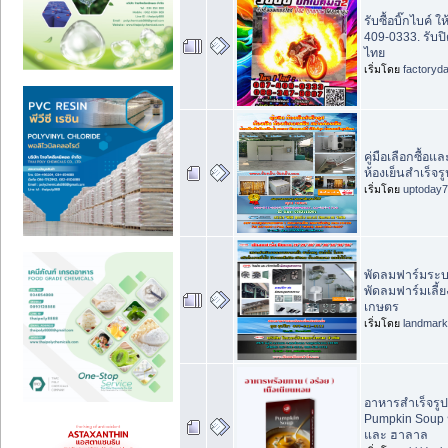
รับซื้อบิ๊กไบค์ ใ
409-0333. รับปิ
ไทย
เริ่มโดย
factoryd
คู่มือเลือกซื้อแ
ห้องเย็นสำเร็จรู
เริ่มโดย
uptoday
พัดลมฟาร์มระ
พัดลมฟาร์มเลี้ย
เกษตร
เริ่มโดย
landmar
อาหารสำเร็จรู
Pumpkin Soup 
และ ฮาลาล