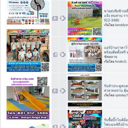
ขายส่งชิงช้าเห
แจ้ง ทนทาน รา
912-3486.
เริ่มโดย
banddye
แอร์บ้านราคาโป
พร้อมติดตั้งฟรี 
ซัพพลาย
เริ่มโดย
foraliv11
รับทำประตูสแตน
สวย ทนทาน คุ้ม
เริ่มโดย
uptoday
รับซื้อบิ๊กไบค์ม
ไฟแนนซ์ถึงบ้าน