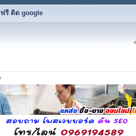
รี ติด google
ด
y