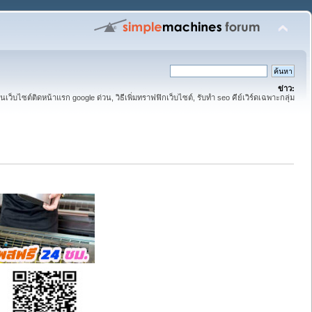
ข่าว:
ันเว็บไซต์ติดหน้าแรก google ด่วน, วิธีเพิ่มทราฟฟิกเว็บไซต์, รับทำ seo คีย์เวิร์ดเฉพาะกลุ่ม