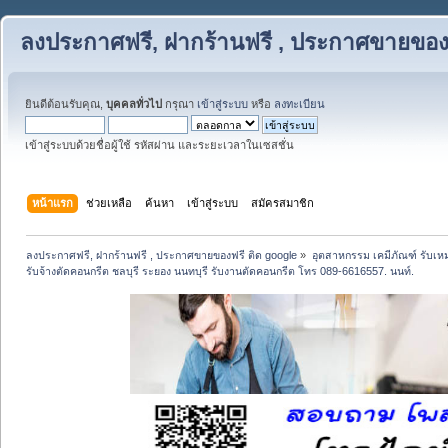
ลงประกาศฟรี, ฝากร้านฟรี , ประกาศขายของฟ
ยินดีต้อนรับคุณ,
บุคคลทั่วไป
กรุณา
เข้าสู่ระบบ
หรือ
ลงทะเบียน
เข้าสู่ระบบด้วยชื่อผู้ใช้ รหัสผ่าน และระยะเวลาในเซสชั่น
หน้าแรก
ช่วยเหลือ
ค้นหา
เข้าสู่ระบบ
สมัครสมาชิก
ลงประกาศฟรี, ฝากร้านฟรี , ประกาศขายของฟรี ติด google
»
อุตสาหกรรม เคมีภัณฑ์ รับเ
รับจ้างตัดคอนกรีต ชลบุรี ระยอง นนทบุรี รับงานตัดคอนกรีต โทร 089-6616557. นนท์.