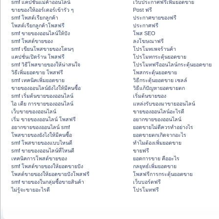
smf แคปชั่นแม่ค้าออนไลน์
เว็บประกาศฟรีเพิ่มยอดขาย
ขายของให้ออร์เดอร์เข้ารัว ๆ
Post ฟรี
smf โพสต์เรียกลูกค้า
ประกาศขายของฟรี
โพสต์เรียกลูกค้าโพสฟรี
ประกาศฟรี
smf ขายของออนไลน์ให้ปัง
โพส SEO
smf โพสต์ขายของ
ลงโฆษณาฟรี
smf เขียนโพสขายของโดนๆ
โปรโมทเพจร้านค้า
แคปชั่นเปิดร้าน โพสฟรี
โปรโมทกระตุ้นยอดขาย
smf วิธีโพสขายของให้น่าสนใจ
โปรโมทฟรีออนไลน์กระตุ้นยอดขาย
วิธีเพิ่มยอดขาย โพสฟรี
โพสกระตุ้นยอดขาย
smf เทคนิคเพิ่มยอดขาย
วิธีกระตุ้นยอดขาย เซลล์
ขายของออนไลน์ยังไงให้มีคนซื้อ
วิธีแก้ปัญหายอดขายตก
smf เริ่มต้นขายของออนไลน์
เริ่มต้นขายของ
ไอ เดีย การขายของออนไลน์
แหล่งรับของมาขายออนไลน์
เว็บขายของออนไลน์
ขายของออนไลน์อะไรดี
เริ่ม ขายของออนไลน์ โพสฟรี
อยากขายของออนไลน์
อยากขายของออนไลน์ smf
ยอดขายไม่ดีควรทำอย่างไร
โพสขายของยังไงให้มีคนซื้อ
ยอดขายตกเกิดจากอะไร
smf โพสขายของแบบไหนดี
ทำไมต้องเพิ่มยอดขาย
smf ขายของออนไลน์ที่ไหนดี
ขายฟรี
เทคนิคการโพสต์ขายของ
ยอดการขาย คืออะไร
smf โพสต์ขายของให้ยอดขายปัง
กลยุทธ์เพิ่มยอดขาย
โพสต์ขายของให้ยอดขายปังโพสฟรี
โพสฟรีการกระตุ้นยอดขาย
smf ขายของในกลุ่มซื้อขายสินค้า
เว็บบอร์ดฟรี
ไม่รู้จะขายอะไรดี
โปรโมทฟรี