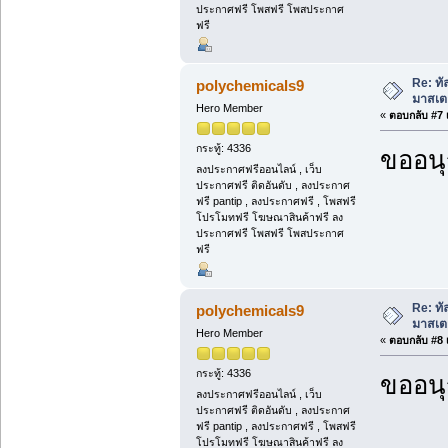
ประกาศฟรี โพสฟรี โพสประกาศ
ฟรี
Re: ทั
polychemicals9
มาสเต
Hero Member
«
ตอบกลับ #7 เ
กระทู้: 4336
ขออนุ
ลงประกาศฟรีออนไลน์ , เว็บ
ประกาศฟรี ติดอันดับ , ลงประกาศ
ฟรี pantip , ลงประกาศฟรี , โพสฟรี
โปรโมทฟรี โฆษณาสินค้าฟรี ลง
ประกาศฟรี โพสฟรี โพสประกาศ
ฟรี
Re: ทั
polychemicals9
มาสเต
Hero Member
«
ตอบกลับ #8 เ
กระทู้: 4336
ขออนุ
ลงประกาศฟรีออนไลน์ , เว็บ
ประกาศฟรี ติดอันดับ , ลงประกาศ
ฟรี pantip , ลงประกาศฟรี , โพสฟรี
โปรโมทฟรี โฆษณาสินค้าฟรี ลง