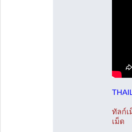
THAI
ทัลก์เ
เม็ด