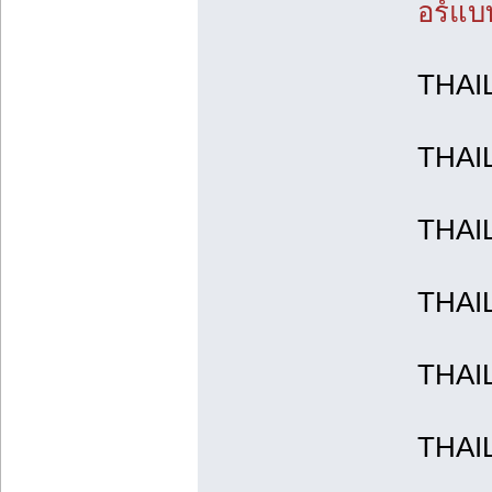
อร์แบ
THAI
THAI
THAI
THAI
THAI
THAI