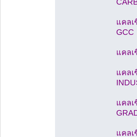
CARB
แคลเ
GCC
แคลเ
แคลเ
INDU
แคลเ
GRA
แคลเ