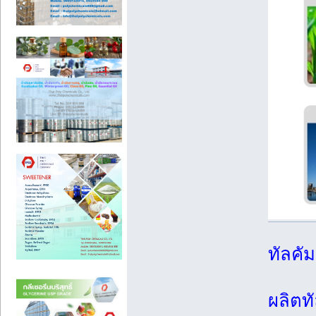
ทัลคั
ผลิตท