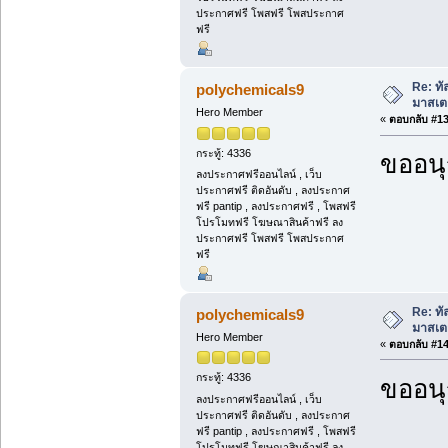
ประกาศฟรี โพสฟรี โพสประกาศ
ฟรี
Re: ทั
polychemicals9
มาสเต
Hero Member
«
ตอบกลับ #13 
กระทู้: 4336
ขออนุ
ลงประกาศฟรีออนไลน์ , เว็บ
ประกาศฟรี ติดอันดับ , ลงประกาศ
ฟรี pantip , ลงประกาศฟรี , โพสฟรี
โปรโมทฟรี โฆษณาสินค้าฟรี ลง
ประกาศฟรี โพสฟรี โพสประกาศ
ฟรี
Re: ทั
polychemicals9
มาสเต
Hero Member
«
ตอบกลับ #14 
กระทู้: 4336
ขออนุ
ลงประกาศฟรีออนไลน์ , เว็บ
ประกาศฟรี ติดอันดับ , ลงประกาศ
ฟรี pantip , ลงประกาศฟรี , โพสฟรี
โปรโมทฟรี โฆษณาสินค้าฟรี ลง