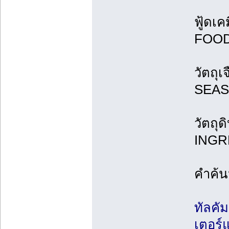
ฟู้ดเ
FOO
วัตถุ
SEAS
วัตถุ
INGR
คำค้
ทัลคั
เตอร์