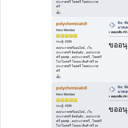
ประกาศฟรี โพสฟรี โพสประกาศ
ฟรี
Re: ทั
polychemicals9
มาสเต
Hero Member
«
ตอบกลับ #3 เ
กระทู้: 4336
ขออนุ
ลงประกาศฟรีออนไลน์ , เว็บ
ประกาศฟรี ติดอันดับ , ลงประกาศ
ฟรี pantip , ลงประกาศฟรี , โพสฟรี
โปรโมทฟรี โฆษณาสินค้าฟรี ลง
ประกาศฟรี โพสฟรี โพสประกาศ
ฟรี
Re: ทั
polychemicals9
มาสเต
Hero Member
«
ตอบกลับ #4 เ
กระทู้: 4336
ขออนุ
ลงประกาศฟรีออนไลน์ , เว็บ
ประกาศฟรี ติดอันดับ , ลงประกาศ
ฟรี pantip , ลงประกาศฟรี , โพสฟรี
โปรโมทฟรี โฆษณาสินค้าฟรี ลง