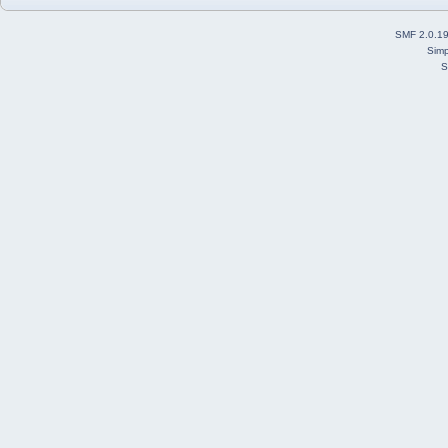
SMF 2.0.1
Simp
S