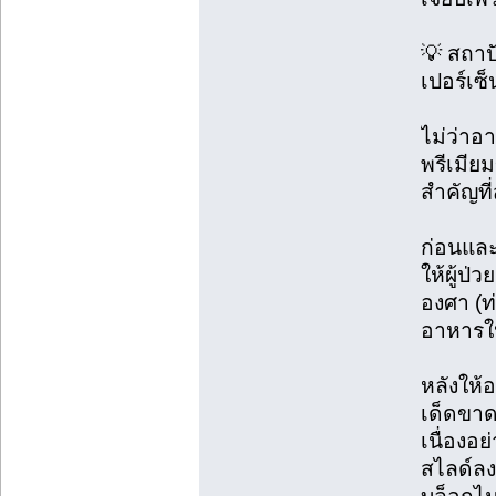
💡 สถาป
เปอร์เซ็
ไม่ว่าอา
พรีเมียม
สำคัญที่
ก่อนและ
ให้ผู้ป
องศา (ท่
อาหารให
หลังให้อ
เด็ดขาดน
เนื่องอย
สไลด์ลง