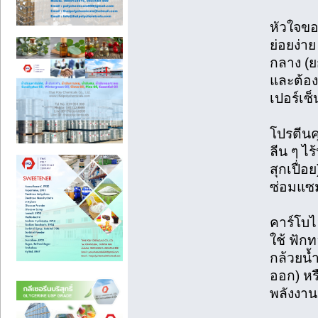
หัวใจขอ
ย่อยง่า
กลาง (ย
และต้องน
เปอร์เซ็
โปรตีนคุ
ลีน ๆ ไร
สุกเปื่
ซ่อมแซม
คาร์โบไ
ใช้ ฟัก
กล้วยน้
ออก) หร
พลังงาน