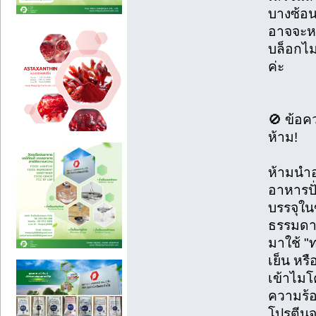
บางซ้อน
อาจจะหล
บล็อกไม
ค่ะ
🚫 ข้อค
ห้าม!
ห้ามนำอ
อาหารปั่
บรรจุในข
ธรรมดา 
มาใช้ "ท
เย็น หร
เข้าไมโ
ความร้อ
โปรตีนจ