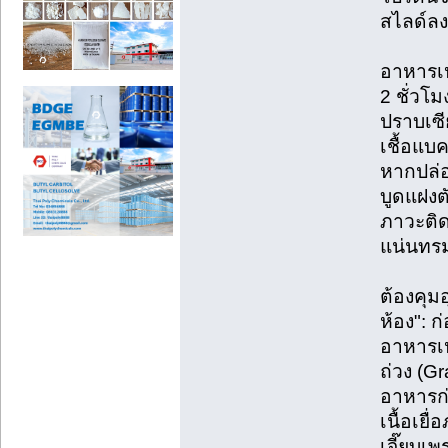
สไลด์ลง
อาหารเห
2 ชั่วโ
ปราบเซีย
เชื้อแบ
หากปล่อ
บูดแฝงตั
ภาวะติด
แน่นทร
ต้องคุม
ห้อง": ก
อาหารเ
ถ่วง (Gr
อาหารก
เนื้อเย
เจี๊ยบเพ