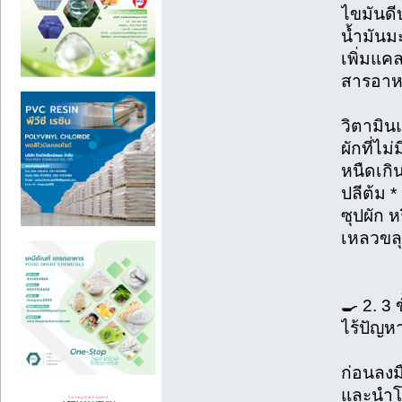
ไขมันดีบ
น้ำมันม
เพิ่มแค
สารอาห
วิตามิน
ผักที่ไ
หนืดเกิ
ปลีต้ม *
ซุปผัก 
เหลวขลุ
🍳 2. 3
ไร้ปัญห
ก่อนลงมื
และนำโ