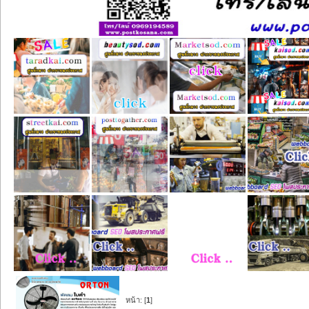
หน้า: [
1
]