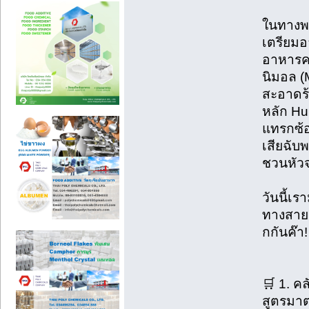
ในทางพ
เตรียมอ
อาหารครบ
นิมอล (
สะอาดร้
หลัก Hu
แทรกซ้อ
เสียฉับ
ชวนหัว
วันนี้เ
ทางสาย
กกันค๊า!
🛒 1. คล
สูตรมา