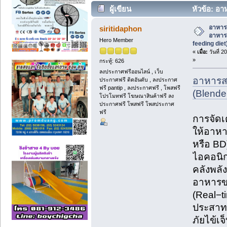
ผู้เขียน
หัวข้อ: อา
feeding diet) (อ่าน 20 ครั้ง)
อาหาร
siritidaphon
อาหาร
Hero Member
feeding diet
«
เมื่อ:
วันที่ 
»
กระทู้: 626
ลงประกาศฟรีออนไลน์ , เว็บ
อาหารส
ประกาศฟรี ติดอันดับ , ลงประกาศ
ฟรี pantip , ลงประกาศฟรี , โพสฟรี
(Blender
โปรโมทฟรี โฆษณาสินค้าฟรี ลง
ประกาศฟรี โพสฟรี โพสประกาศ
ฟรี
การจัดเ
ให้อาหา
หรือ BD
ไอคอนิก
คลังพลั
อาหารขอ
(Real−ti
ประสาท
ภัยไข้เจ