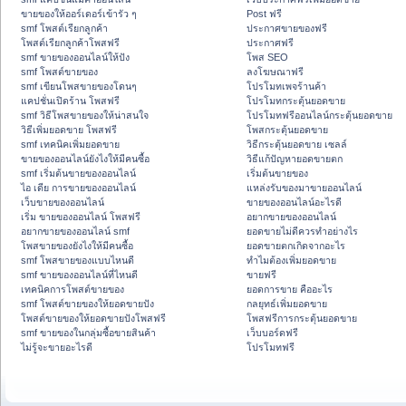
ขายของให้ออร์เดอร์เข้ารัว ๆ
Post ฟรี
smf โพสต์เรียกลูกค้า
ประกาศขายของฟรี
โพสต์เรียกลูกค้าโพสฟรี
ประกาศฟรี
smf ขายของออนไลน์ให้ปัง
โพส SEO
smf โพสต์ขายของ
ลงโฆษณาฟรี
smf เขียนโพสขายของโดนๆ
โปรโมทเพจร้านค้า
แคปชั่นเปิดร้าน โพสฟรี
โปรโมทกระตุ้นยอดขาย
smf วิธีโพสขายของให้น่าสนใจ
โปรโมทฟรีออนไลน์กระตุ้นยอดขาย
วิธีเพิ่มยอดขาย โพสฟรี
โพสกระตุ้นยอดขาย
smf เทคนิคเพิ่มยอดขาย
วิธีกระตุ้นยอดขาย เซลล์
ขายของออนไลน์ยังไงให้มีคนซื้อ
วิธีแก้ปัญหายอดขายตก
smf เริ่มต้นขายของออนไลน์
เริ่มต้นขายของ
ไอ เดีย การขายของออนไลน์
แหล่งรับของมาขายออนไลน์
เว็บขายของออนไลน์
ขายของออนไลน์อะไรดี
เริ่ม ขายของออนไลน์ โพสฟรี
อยากขายของออนไลน์
อยากขายของออนไลน์ smf
ยอดขายไม่ดีควรทำอย่างไร
โพสขายของยังไงให้มีคนซื้อ
ยอดขายตกเกิดจากอะไร
smf โพสขายของแบบไหนดี
ทำไมต้องเพิ่มยอดขาย
smf ขายของออนไลน์ที่ไหนดี
ขายฟรี
เทคนิคการโพสต์ขายของ
ยอดการขาย คืออะไร
smf โพสต์ขายของให้ยอดขายปัง
กลยุทธ์เพิ่มยอดขาย
โพสต์ขายของให้ยอดขายปังโพสฟรี
โพสฟรีการกระตุ้นยอดขาย
smf ขายของในกลุ่มซื้อขายสินค้า
เว็บบอร์ดฟรี
ไม่รู้จะขายอะไรดี
โปรโมทฟรี