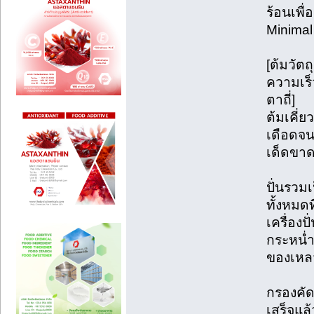
ร้อนเพื
Minimal
[ต้มวัตถ
ความเร็
ตาถี่]
ต้มเคี่ย
เดือดจน
เด็ดขาด
ปั่นรวมเ
ทั้งหมด
เครื่องป
กระหน่ำ
ของเหลวเ
กรองคัด
เสร็จแล