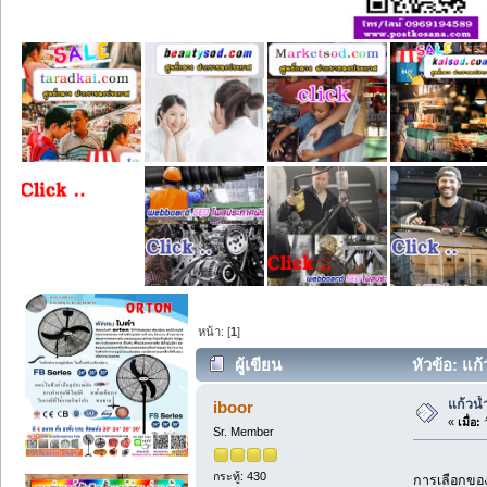
หน้า: [
1
]
ผู้เขียน
หัวข้อ: แก้
แก้วน้
iboor
«
เมื่อ:
ว
Sr. Member
กระทู้: 430
การเลือกของ