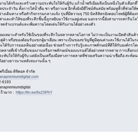
งานได้จริงและสร้างความประทับใจให้กับผู้รับ แก้วน้ำพรีเมียมจึงเป็นหนึ่งในตัวเลือกท
ตประจำวัน ทั้งการใส่น้ำดื่ม ชา หรือกาแฟ อีกทั้งยังมีดีไซน์ทันสมัย พร้อมหูหิ้วที่ช่
างเดินทาง หรือทำกิจกรรมกลางแจ้ง รุ่นที่มีความจุ 750 มิลลิลิตรยังตอบโจทย์ผู้ที่ต้
มค่าและทำให้ของที่ระลึกชิ้นนี้ถูกหยิบมาใช้งานอยู่เสมอ นอกจากนี้ยังสามารถสกรีนโล
ารจดจำแบรนด์และเพิ่มความโดดเด่นให้กับงานได้อย่างลงตัว
มียมเหมาะสำหรับใช้เป็นของที่ระลึกในหลากหลายโอกาส ไม่ว่าจะเป็นงานเปิดตัวสินค
คู่ค้า หรือของต้อนรับแขกผู้มาเยือน เพราะเป็นของขวัญที่ดูมีคุณค่าและใช้งานได้ในระยะ
จะได้รับการมองเห็นอย่างต่อเนื่อง ช่วยสร้างการรับรู้และภาพลักษณ์ที่ดีให้กับองค์กรโดย
วดลายที่เข้ากับธีมของงานหรือภาพลักษณ์ของแบรนด์ได้อย่างหลากหลาย การเลือกแก้วน้
ทับใจให้กับผู้รับ แต่ยังเป็นเครื่องมือทางการตลาดที่ช่วยเสริมความน่าเชื่อถือ สะ
ได้อย่างยาวนานหลังจบงานนั้น ๆ
รีเมี่ยม ดิจิตอล จำกัด
nanapremiumdigital.com
2-6193
nanapremiumdigital
เร็วมาก :
https://lin.ee/6x2SPhY