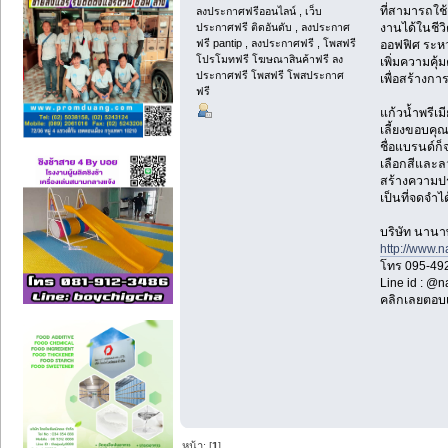
ที่สามารถใช้
ลงประกาศฟรีออนไลน์ , เว็บ
ประกาศฟรี ติดอันดับ , ลงประกาศ
งานได้ในชีวิ
ฟรี pantip , ลงประกาศฟรี , โพสฟรี
ออฟฟิศ ระหว่
โปรโมทฟรี โฆษณาสินค้าฟรี ลง
เพิ่มความคุ้
ประกาศฟรี โพสฟรี โพสประกาศ
เพื่อสร้างก
ฟรี
แก้วน้ำพรีเ
เลี้ยงขอบคุณ
ชื่อแบรนด์ก็
เลือกสีและล
สร้างความประ
เป็นที่จดจำ
บริษัท นานาพ
http://www.
โทร 095-49
Line id : @
คลิกเลยตอบ
หน้า: [
1
]