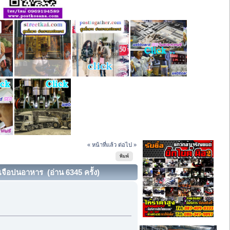
« หน้าที่แล้ว
ต่อไป »
พิมพ์
เจือปนอาหาร (อ่าน 6345 ครั้ง)