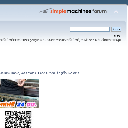
ข่าว:
ันเว็บไซต์ติดหน้าแรก google ด่วน, วิธีเพิ่มทราฟฟิกเว็บไซต์, รับทำ seo คีย์เวิร์ดเฉพาะกลุ่ม
nesium Silicate, เกรดอาหาร, Food Grade, วัตถุเจือปนอาหาร