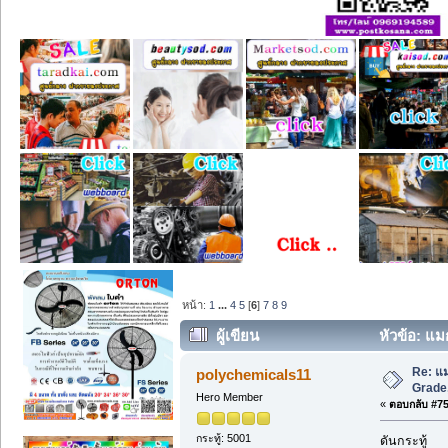
หน้า:
1
...
4
5
[
6
]
7
8
9
ผู้เขียน
หัวข้อ: แม
Re: แม
polychemicals11
Grade,
Hero Member
«
ตอบกลับ #75 
กระทู้: 5001
ดันกระทู้