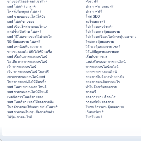
ขายของให้ออร์เดอร์เข้ารัว ๆ
Post ฟรี
smf โพสต์เรียกลูกค้า
ประกาศขายของฟรี
โพสต์เรียกลูกค้าโพสฟรี
ประกาศฟรี
smf ขายของออนไลน์ให้ปัง
โพส SEO
smf โพสต์ขายของ
ลงโฆษณาฟรี
smf เขียนโพสขายของโดนๆ
โปรโมทเพจร้านค้า
แคปชั่นเปิดร้าน โพสฟรี
โปรโมทกระตุ้นยอดขาย
smf วิธีโพสขายของให้น่าสนใจ
โปรโมทฟรีออนไลน์กระตุ้นยอดขาย
วิธีเพิ่มยอดขาย โพสฟรี
โพสกระตุ้นยอดขาย
smf เทคนิคเพิ่มยอดขาย
วิธีกระตุ้นยอดขาย เซลล์
ขายของออนไลน์ยังไงให้มีคนซื้อ
วิธีแก้ปัญหายอดขายตก
smf เริ่มต้นขายของออนไลน์
เริ่มต้นขายของ
ไอ เดีย การขายของออนไลน์
แหล่งรับของมาขายออนไลน์
เว็บขายของออนไลน์
ขายของออนไลน์อะไรดี
เริ่ม ขายของออนไลน์ โพสฟรี
อยากขายของออนไลน์
อยากขายของออนไลน์ smf
ยอดขายไม่ดีควรทำอย่างไร
โพสขายของยังไงให้มีคนซื้อ
ยอดขายตกเกิดจากอะไร
smf โพสขายของแบบไหนดี
ทำไมต้องเพิ่มยอดขาย
smf ขายของออนไลน์ที่ไหนดี
ขายฟรี
เทคนิคการโพสต์ขายของ
ยอดการขาย คืออะไร
smf โพสต์ขายของให้ยอดขายปัง
กลยุทธ์เพิ่มยอดขาย
โพสต์ขายของให้ยอดขายปังโพสฟรี
โพสฟรีการกระตุ้นยอดขาย
smf ขายของในกลุ่มซื้อขายสินค้า
เว็บบอร์ดฟรี
ไม่รู้จะขายอะไรดี
โปรโมทฟรี