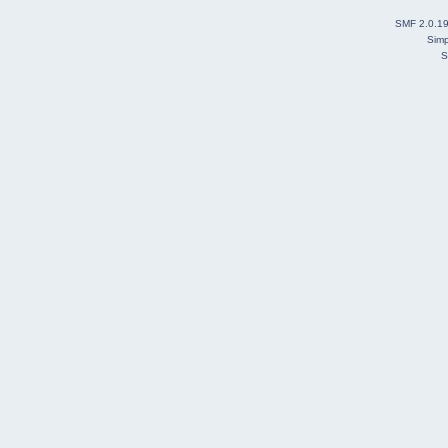
SMF 2.0.1
Simp
S