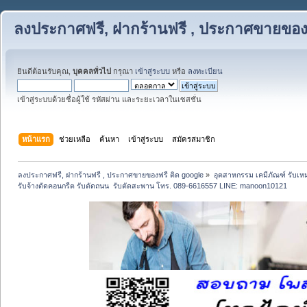
ลงประกาศฟรี, ฝากร้านฟรี , ประกาศขายของฟ
ยินดีต้อนรับคุณ,
บุคคลทั่วไป
กรุณา
เข้าสู่ระบบ
หรือ
ลงทะเบียน
เข้าสู่ระบบด้วยชื่อผู้ใช้ รหัสผ่าน และระยะเวลาในเซสชั่น
หน้าแรก
ช่วยเหลือ
ค้นหา
เข้าสู่ระบบ
สมัครสมาชิก
ลงประกาศฟรี, ฝากร้านฟรี , ประกาศขายของฟรี ติด google
»
อุตสาหกรรม เคมีภัณฑ์ รับเ
รับจ้างตัดคอนกรีต รับตัดถนน  รับตัดสะพาน โทร. 089-6616557 LINE: manoon10121