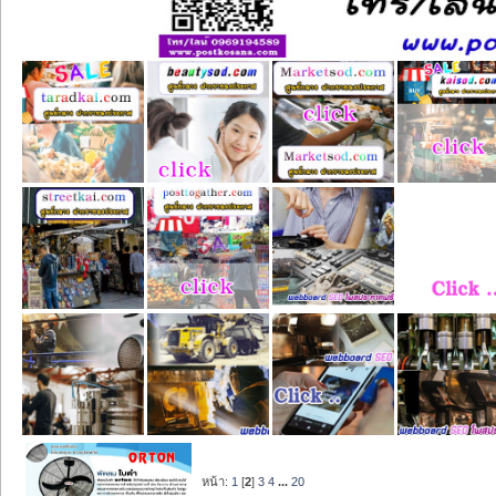
หน้า:
1
[
2
]
3
4
...
20