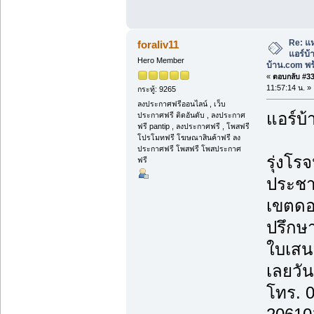
Re: แห
foraliv11
แอร์บ
Hero Member
บ้าน.com พร้
«
ตอบกลับ #33 
11:57:14 น. »
กระทู้: 9265
ลงประกาศฟรีออนไลน์ , เว็บ
แอร์บ้
ประกาศฟรี ติดอันดับ , ลงประกาศ
ฟรี pantip , ลงประกาศฟรี , โพสฟรี
โปรโมทฟรี โฆษณาสินค้าฟรี ลง
ประกาศฟรี โพสฟรี โพสประกาศ
รุ่งโรจ
ฟรี
ประชา
เขตดอ
ปรึกษา
ใบเสน
เลยวันน
โทร. 