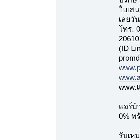
ใบเสน
เลยวันน
โทร. 
20610
(ID Li
promd
www.p
www.a
www.แ
แอร์บ
0% พร้
รับเหม