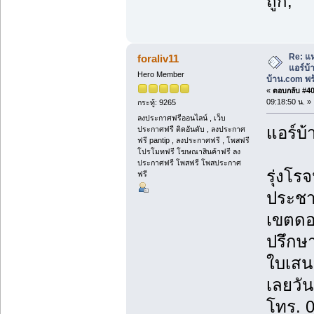
ถูก,
Re: แห
foraliv11
แอร์บ
Hero Member
บ้าน.com พร้
«
ตอบกลับ #40 
09:18:50 น. »
กระทู้: 9265
ลงประกาศฟรีออนไลน์ , เว็บ
แอร์บ้
ประกาศฟรี ติดอันดับ , ลงประกาศ
ฟรี pantip , ลงประกาศฟรี , โพสฟรี
โปรโมทฟรี โฆษณาสินค้าฟรี ลง
ประกาศฟรี โพสฟรี โพสประกาศ
รุ่งโรจ
ฟรี
ประชา
เขตดอ
ปรึกษา
ใบเสน
เลยวันน
โทร. 