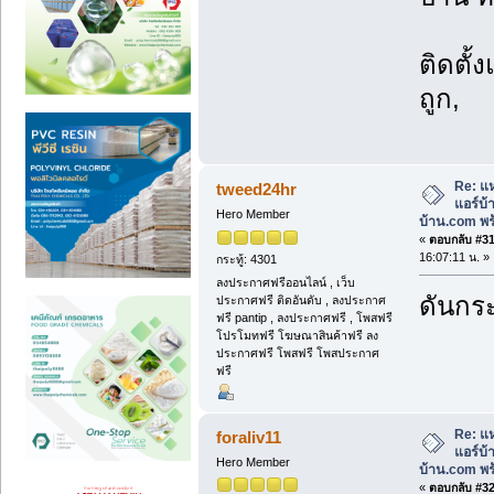
ติดตั้
ถูก,
Re: แห
tweed24hr
แอร์บ
Hero Member
บ้าน.com พร้
«
ตอบกลับ #31 
16:07:11 น. »
กระทู้: 4301
ลงประกาศฟรีออนไลน์ , เว็บ
ดันกระ
ประกาศฟรี ติดอันดับ , ลงประกาศ
ฟรี pantip , ลงประกาศฟรี , โพสฟรี
โปรโมทฟรี โฆษณาสินค้าฟรี ลง
ประกาศฟรี โพสฟรี โพสประกาศ
ฟรี
Re: แห
foraliv11
แอร์บ
Hero Member
บ้าน.com พร้
«
ตอบกลับ #32 