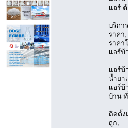
แอร์ ด
บริการ
ราคา, 
ราคาโ
แอร์บ้
แอร์บ้
น้ำยาแ
แอร์บ้
บ้าน ท
ติดตั้
ถูก,