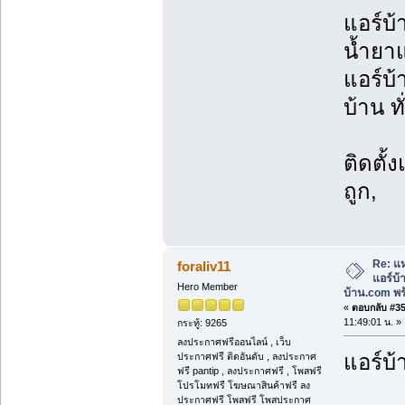
แอร์บ้
น้ำยาแ
แอร์บ้
บ้าน ท
ติดตั้
ถูก,
Re: แห
foraliv11
แอร์บ
Hero Member
บ้าน.com พร้
«
ตอบกลับ #35 
11:49:01 น. »
กระทู้: 9265
ลงประกาศฟรีออนไลน์ , เว็บ
แอร์บ้
ประกาศฟรี ติดอันดับ , ลงประกาศ
ฟรี pantip , ลงประกาศฟรี , โพสฟรี
โปรโมทฟรี โฆษณาสินค้าฟรี ลง
ประกาศฟรี โพสฟรี โพสประกาศ