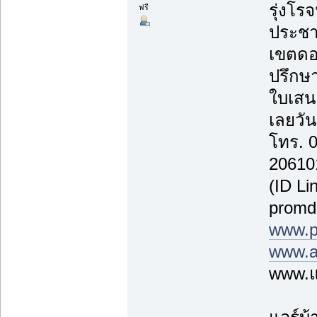
รุ่งโรจ
ฟรี
ประชา
เขตดอ
ปรึกษา
ใบเสน
เลยวันน
โทร. 
20610
(ID Li
promd
www.p
www.a
www.แ