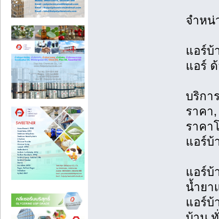
จำหน่
แอร์บ้
แอร์ ด
บริการ
ราคา, 
ราคาโ
แอร์บ้
แอร์บ้
น้ำยาแ
แอร์บ้
บ้าน ท