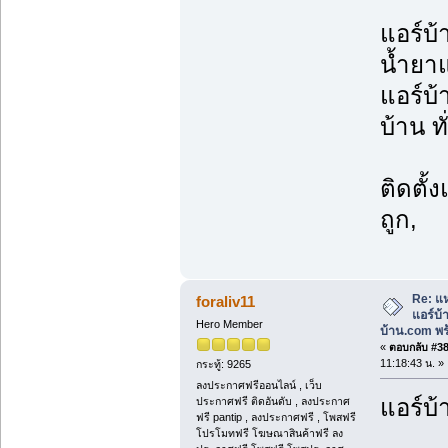
แอร์บ้
น้ำยาแ
แอร์บ้
บ้าน ท
ติดตั้
ถูก,
Re: แห
foraliv11
แอร์บ
Hero Member
บ้าน.com พร้
«
ตอบกลับ #38 
11:18:43 น. »
กระทู้: 9265
ลงประกาศฟรีออนไลน์ , เว็บ
แอร์บ้
ประกาศฟรี ติดอันดับ , ลงประกาศ
ฟรี pantip , ลงประกาศฟรี , โพสฟรี
โปรโมทฟรี โฆษณาสินค้าฟรี ลง