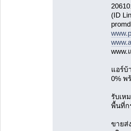
20610
(ID Li
promd
www.p
www.a
www.แ
แอร์บ
0% พร้
รับเหม
พื้นที
ขายส่ง