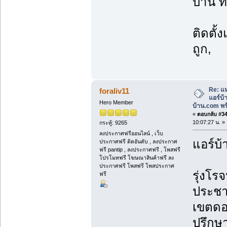
บ้าน ท
ติดตั้
ถูก,
Re: แห
foraliv11
แอร์บ
Hero Member
บ้าน.com พร้
«
ตอบกลับ #34 
10:07:27 น. »
กระทู้: 9265
ลงประกาศฟรีออนไลน์ , เว็บ
แอร์บ้
ประกาศฟรี ติดอันดับ , ลงประกาศ
ฟรี pantip , ลงประกาศฟรี , โพสฟรี
โปรโมทฟรี โฆษณาสินค้าฟรี ลง
ประกาศฟรี โพสฟรี โพสประกาศ
รุ่งโรจ
ฟรี
ประชา
เขตดอ
ปรึกษา