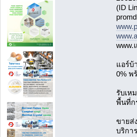
(ID Li
promd
www.p
www.a
www.แ
แอร์บ
0% พร้
รับเหม
พื้นที
ขายส่ง
บริการ