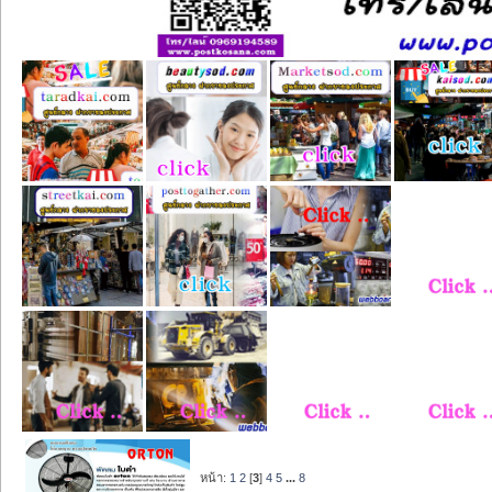
หน้า:
1
2
[
3
]
4
5
...
8