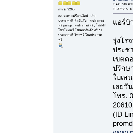
«
ตอบกลับ #39 
10:37:38 น. »
กระทู้: 9265
ลงประกาศฟรีออนไลน์ , เว็บ
แอร์บ้
ประกาศฟรี ติดอันดับ , ลงประกาศ
ฟรี pantip , ลงประกาศฟรี , โพสฟรี
โปรโมทฟรี โฆษณาสินค้าฟรี ลง
ประกาศฟรี โพสฟรี โพสประกาศ
รุ่งโรจ
ฟรี
ประชา
เขตดอ
ปรึกษา
ใบเสน
เลยวันน
โทร. 
20610
(ID Li
promd
www.p