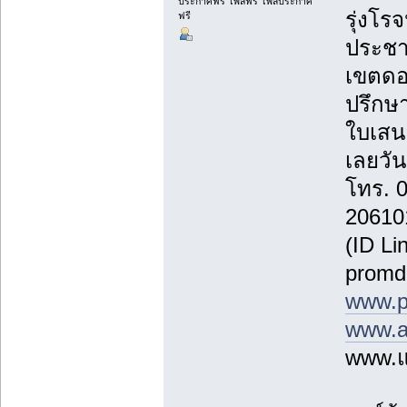
ประกาศฟรี โพสฟรี โพสประกาศ
รุ่งโรจ
ฟรี
ประชา
เขตดอ
ปรึกษา
ใบเสน
เลยวันน
โทร. 
20610
(ID Li
promd
www.p
www.a
www.แ