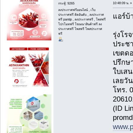
10:48:09 น. »
กระทู้: 9265
ลงประกาศฟรีออนไลน์ , เว็บ
แอร์บ้
ประกาศฟรี ติดอันดับ , ลงประกาศ
ฟรี pantip , ลงประกาศฟรี , โพสฟรี
โปรโมทฟรี โฆษณาสินค้าฟรี ลง
ประกาศฟรี โพสฟรี โพสประกาศ
รุ่งโรจ
ฟรี
ประชา
เขตดอ
ปรึกษา
ใบเสน
เลยวันน
โทร. 
20610
(ID Li
promd
www.p