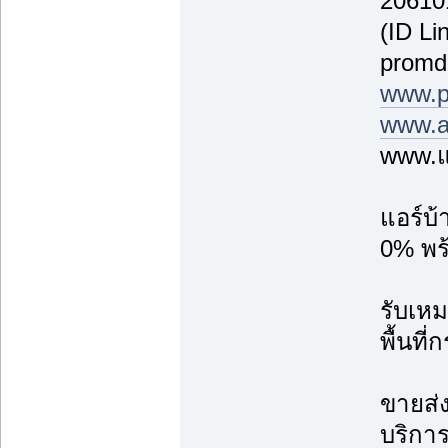
20610
(ID Li
promd
www.p
www.a
www.แ
แอร์บ
0% พร้
รับเหม
พื้นที
ขายส่ง
บริการ