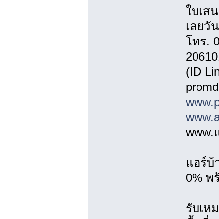
ใบเสน
เลยวันน
โทร. 
20610
(ID Li
promd
www.p
www.a
www.แ
แอร์บ
0% พร้
รับเหม