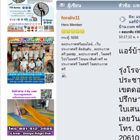
ผู้เขียน
หัวข้อ: แห
บ้าน.com พร้อมบริการติดตั้ง (อ่าน 4946 
Re: แห
foraliv11
แอร์บ
Hero Member
บ้าน.com พร้
«
ตอบกลับ #30 
10:17:12 น. »
กระทู้: 9265
ลงประกาศฟรีออนไลน์ , เว็บ
แอร์บ้
ประกาศฟรี ติดอันดับ , ลงประกาศ
ฟรี pantip , ลงประกาศฟรี , โพสฟรี
โปรโมทฟรี โฆษณาสินค้าฟรี ลง
ประกาศฟรี โพสฟรี โพสประกาศ
รุ่งโรจ
ฟรี
ประชา
เขตดอ
ปรึกษา
ใบเสน
เลยวันน
โทร. 
20610